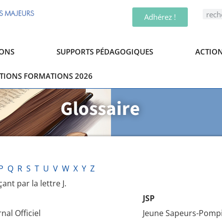
Adhérez !
ONS
SUPPORTS PÉDAGOGIQUES
ACTION
PTIONS FORMATIONS 2026
Glossaire
P
Q
R
S
T
U
V
W
X
Y
Z
nt par la lettre J.
JSP
nal Officiel
Jeune Sapeurs-Pomp