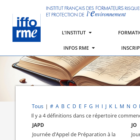
L’INSTITUT
FORMATI
INFOS RME
INSCRI
Tous
|
#
A
B
C
D
E
F
G
H
I
J
K
L
M
N
O
Il y a 4 définitions dans ce répertoire commença
JAPD
JO
Journée d’Appel de Préparation à la
Jour