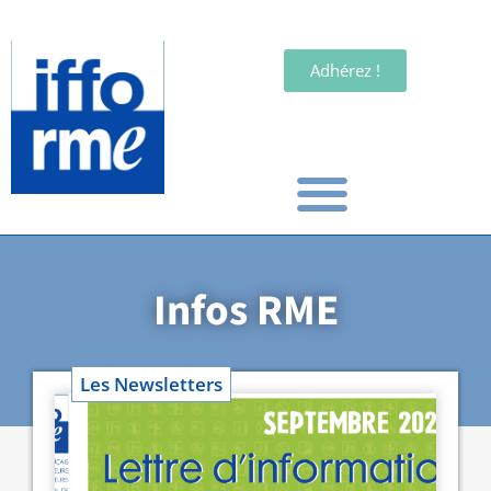
Adhérez !
Infos RME
Les Newsletters