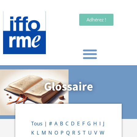
Adhérez !
Glossaire
Tous
|
#
A
B
C
D
E
F
G
H
I
J
K
L
M
N
O
P
Q
R
S
T
U
V
W