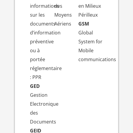
informations
des
en Milieux
sur les
Moyens
Périlleux
documents
Aériens
GSM
d’information
Global
préventive
System for
ou à
Mobile
portée
communications
réglementaire
: PPR
GED
Gestion
Electronique
des
Documents
GEID