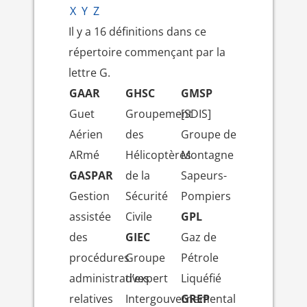
X
Y
Z
Il y a 16 définitions dans ce
répertoire commençant par la
lettre G.
GAAR
GHSC
GMSP
Guet
Groupement
[SDIS]
Aérien
des
Groupe de
ARmé
Hélicoptères
Montagne
GASPAR
de la
Sapeurs-
Gestion
Sécurité
Pompiers
assistée
Civile
GPL
des
GIEC
Gaz de
procédures
Groupe
Pétrole
administratives
d’expert
Liquéfié
relatives
Intergouvernemental
GREP