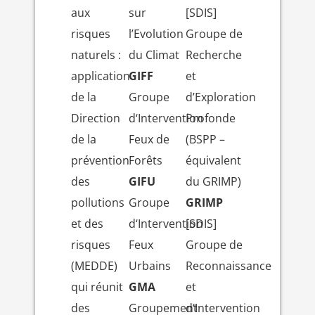
aux
sur
[SDIS]
risques
l’Evolution
Groupe de
naturels :
du Climat
Recherche
application
GIFF
et
de la
Groupe
d’Exploration
Direction
d‘Intervention
Profonde
de la
Feux de
(BSPP –
prévention
Forêts
équivalent
des
GIFU
du GRIMP)
pollutions
Groupe
GRIMP
et des
d‘Intervention
[SDIS]
risques
Feux
Groupe de
(MEDDE)
Urbains
Reconnaissance
qui réunit
GMA
et
des
Groupement
d‘Intervention