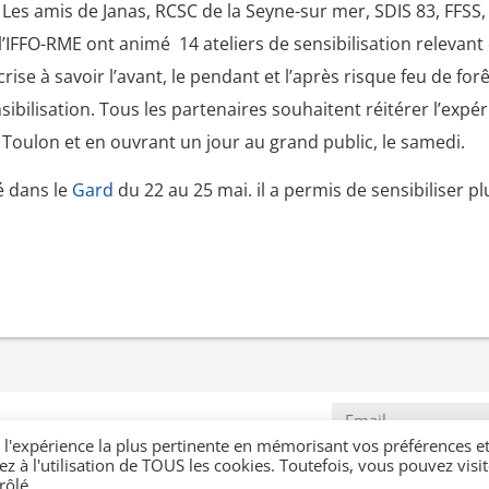
 Les amis de Janas, RCSC de la Seyne-sur mer, SDIS 83, FFSS, 
’IFFO-RME ont animé 14 ateliers de sensibilisation relevant 
rise à savoir l’avant, le pendant et l’après risque feu de forê
nsibilisation. Tous les partenaires souhaitent réitérer l’expé
Toulon et en ouvrant un jour au grand public, le samedi.
é dans le
Gard
du 22 au 25 mai. il a permis de sensibiliser 
NTACTER
Suivez nous
r l'expérience la plus pertinente en mémorisant vos préférences e
S’INSCRIRE À 
ez à l'utilisation de TOUS les cookies. Toutefois, vous pouvez visit
rôlé.