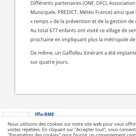
Différents partenaires (ONF, DFCI, Association
Municipale, PREDICT, Météo France) ainsi que l
« temps » de la prévention et de la gestion de c
Au total 677 enfants ont visité ce village de se
prochaine en impliquant plus la métropole de 
De même, un Gaffofeu itinérant a été implant
sur quatre jours.
Iffo-RME
9 rue Jacques Louvel-Tessier
NOUS CO
75010 Paris
Nous utilisons des cookies sur notre site web pour vous offri
visites répétées. En cliquant sur "Accepter tout", vous consent
01 44 72 06 25
"Paramètres des cookies" pour fournir un consentement cont